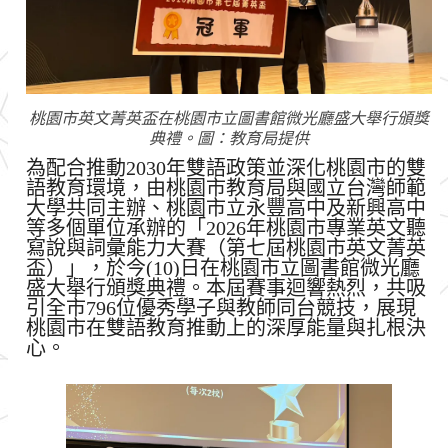
桃園市英文菁英盃在桃園市立圖書館微光廳盛大舉行頒獎
典禮。圖：教育局提供
為配合推動2030年雙語政策並深化桃園市的雙
語教育環境，由桃園市教育局與國立台灣師範
大學共同主辦、桃園市立永豐高中及新興高中
等多個單位承辦的「2026年桃園市專業英文聽
寫說與詞彙能力大賽（第七屆桃園市英文菁英
盃）」，於今(10)日在桃園市立圖書館微光廳
盛大舉行頒獎典禮。本屆賽事迴響熱烈，共吸
引全市796位優秀學子與教師同台競技，展現
桃園市在雙語教育推動上的深厚能量與扎根決
心。