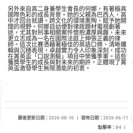
另外來自高二身兼學生會長的何娜，有著極具
國際色彩的成長背景。她的父親為巴西人，高
中才回台就讀。跨文化的環境熏陶，賦予她開
闊的視野。何娜自幼便對律政題材電視劇著
迷，尤其對刑事相關案件懷抱濃厚興趣，未來
更立志成為一名在國際法庭上伸張正義的律
師。這次比賽憑藉著極佳的英語口條、清晰邏
輯與沉穩表現，卓越實力令人印象深刻，成功
在菁英盃「口說測驗」項目中榮獲季軍。這些
獲獎學生的成長與對未來的期許，正體現了菁
英盃激發學生無限潛能的初衷。
最後更新日期：
2026-08-10
|
發佈日期：
2026-06-11
點擊率：
84
|