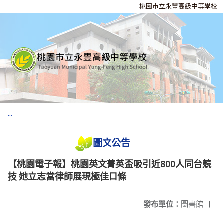
桃園市立永豐高級中等學校
:::
圖文公告
【桃園電子報】桃園英文菁英盃吸引近800人同台競
技 她立志當律師展現極佳口條
發布單位：
圖書館
|