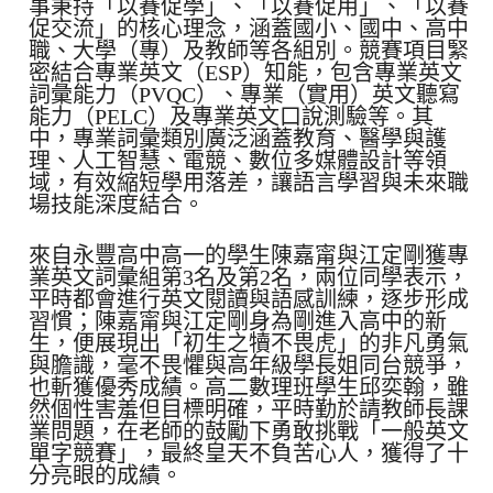
事秉持「以賽促學」、「以賽促用」、「以賽
促交流」的核心理念，涵蓋國小、國中、高中
職、大學（專）及教師等各組別。競賽項目緊
密結合專業英文（ESP）知能，包含專業英文
詞彙能力（PVQC）、專業（實用）英文聽寫
能力（PELC）及專業英文口說測驗等。其
中，專業詞彙類別廣泛涵蓋教育、醫學與護
理、人工智慧、電競、數位多媒體設計等領
域，有效縮短學用落差，讓語言學習與未來職
場技能深度結合。
來自永豐高中高一的學生陳嘉甯與江定剛獲專
業英文詞彙組第3名及第2名，兩位同學表示，
平時都會進行英文閱讀與語感訓練，逐步形成
習慣；陳嘉甯與江定剛身為剛進入高中的新
生，便展現出「初生之犢不畏虎」的非凡勇氣
與膽識，毫不畏懼與高年級學長姐同台競爭，
也斬獲優秀成績。高二數理班學生邱奕翰，雖
然個性害羞但目標明確，平時勤於請教師長課
業問題，在老師的鼓勵下勇敢挑戰「一般英文
單字競賽」，最終皇天不負苦心人，獲得了十
分亮眼的成績。