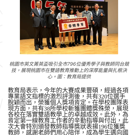
桃園市英文菁英盃吸引全市796位優秀學子與教師同台競
技，展現桃園市在雙語教育推動上的深厚能量與扎根決
心。圖：教育局提供
教育局表示，今年的大賽成果豐碩，經過各項
專業語文指標的激烈評測後，共有320位選手
脫穎而出，榮獲個人獎項肯定。在學校團隊表
現方面，共有38所學校斬獲團體獎殊榮，展現
各校在落實雙語教學上的卓越成效。此外，為
肯定第一線教育工作者的辛勤指導與付出，此
次大會特別頒發教師指導獎狀表揚196位獲獎
教師，感謝老師們用心陪伴，成為學生邁向國