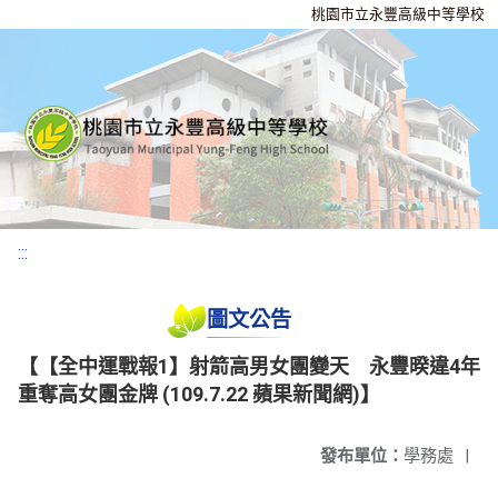
桃園市立永豐高級中等學校
:::
圖文公告
【【全中運戰報1】射箭高男女團變天 永豐暌違4年
重奪高女團金牌 (109.7.22 蘋果新聞網)】
發布單位：
學務處
|