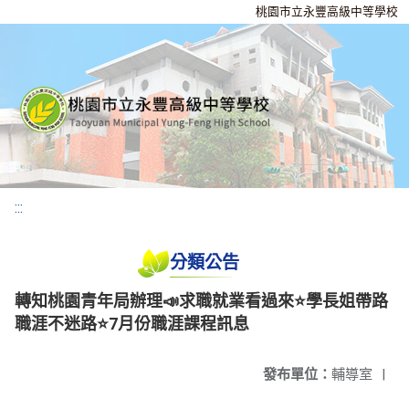
桃園市立永豐高級中等學校
:::
分類公告
轉知桃園青年局辦理📣求職就業看過來⭐學長姐帶路
職涯不迷路⭐7月份職涯課程訊息
發布單位：
輔導室
|