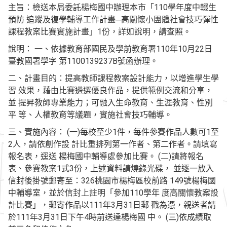
主旨：檢送本局委託楊梅國中辦理本市「110學年度中輟生
預防 追蹤及復學輔導工作計畫─高關懷小團體社會技巧彈性
課程教案比賽實施計畫」1份，詳如說明，請查照。
說明： 一、依據教育部國民及學前教育署110年10月22日
臺教國署學字 第1100139237B號函辦理。
二、計畫目的：提高教師課程教案設計能力，以增進學生學
習 效果，藉由比賽遴選優良作品，提供範例交流和分享，
並 提昇教師專業能力；可融入生命教育、生涯教育、性別
平 等、人權教育等議題，實施社會技巧輔導。
三、實施內容： (一)每校至少1件，每件參賽作品人數可1至
2人，請依創作設 計比重排列第一作者、第二作者。請填寫
報名表，逕送 楊梅國中輔導處參加比賽。 (二)請將報名
表、參賽教案1式3份，上述資料請燒錄光碟， 並逐一放入
信封後掛號郵寄至：326桃園市楊梅區校前路 149號楊梅國
中輔導室，並於信封上註明「參加110學年 度高關懷教案設
計比賽」，郵寄作品以111年3月31日郵 戳為憑，親送者請
於111年3月31日下午4時前送達楊梅國 中。 (三)依成績取