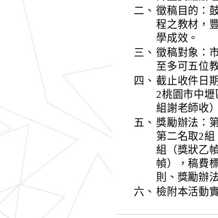
二、
徵稿目的：
程之教材，
學成效。
三、
徵稿對象：
至多可五位
四、
截止收件日期：
2桃園市中壢
組謝老師收），
五、
獎勵辦法：第
第二名取2組
組（獎狀乙幀
幀），稿費標
則、獎勵辦
六、
檢附本活動