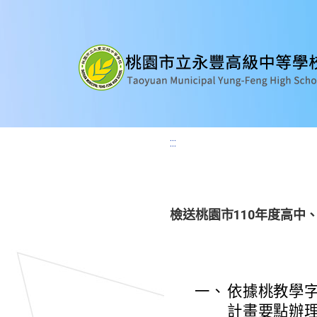
:::
檢送桃園市110年度高
一、
依據桃教學字第
計畫要點辦