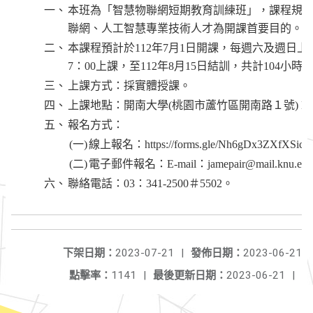
一、
本班為「智慧物聯網短期教育訓練班」，課程規
聯網、人工智慧專業技術人才為開課首要目的。
二、
本課程預計於112年7月1日開課，每週六及週日上午08：
7：00上課，至112年8月15日結訓，共計104小時
三、
上課方式：採實體授課。
四、
上課地點：開南大學(桃園市蘆竹區開南路１號) N
五、
報名方式：
(一)
線上報名：https://forms.gle/Nh6gDx3ZXfXSic
(二)
電子郵件報名：E-mail：jamepair@mail.knu.edu
六、
聯絡電話：03：341-2500＃5502。
下架日期：
2023-07-21
|
發佈日期：
2023-06-21
點擊率：
1141
|
最後更新日期：
2023-06-21
|