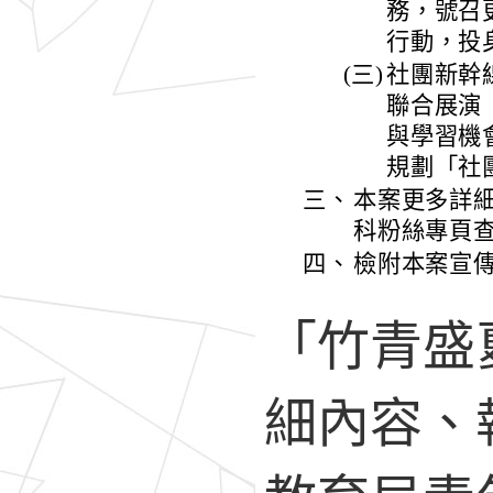
務，號召
行動，投
(三)
社團新幹
聯合展演
與學習機
規劃「社
三、
本案更多詳
科粉絲專頁
四、
檢附本案宣
「竹青盛
細內容、