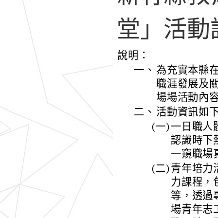
堂」活動
說明：
一、
為充實本縣
職涯發展及
場場活動內
二、
活動資訊如
(一)
一日職人
認識時下
一窺職場
(二)
青年培力
力課程，
等，透過
場青年志