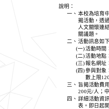
說明：
一、
本校為培育
揭活動，透過
人文關懷連
關議題。
二、
活動訊息如
(一)
活動時間：
(二)
活動地點
(三)
報名網址：ht
(四)
參與對象
數上限12
三、
旨揭活動費用
200元/人；
四、
詳細活動資
表。即日起開