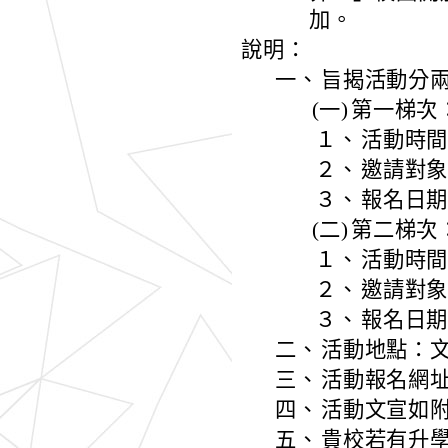
加。
說明：
一、
旨揭活動分
(一)
第一梯次
１、
活動時間：
２、
邀請對
３、
報名日期
(二)
第二梯次
１、
活動時間：
２、
邀請對
３、
報名日期
二、
活動地點：文
三、
活動報名網址：htt
四、
活動文宣如
五、
貴校若有升