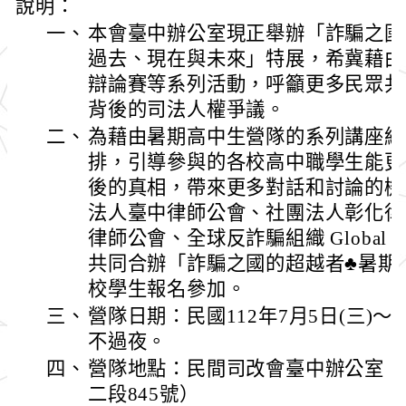
說明：
一、
本會臺中辦公室現正舉辦「詐騙之國
過去、現在與未來」特展，希冀藉由
辯論賽等系列活動，呼籲更多民眾共
背後的司法人權爭議。
二、
為藉由暑期高中生營隊的系列講座結
排，引導參與的各校高中職學生能更
後的真相，帶來更多對話和討論的機
法人臺中律師公會、社團法人彰化律
律師公會、全球反詐騙組織 Global Anti-S
共同合辦「詐騙之國的超越者♣暑期
校學生報名參加。
三、
營隊日期：民國112年7月5日(三)～
不過夜。
四、
營隊地點：民間司改會臺中辦公室（
二段845號）