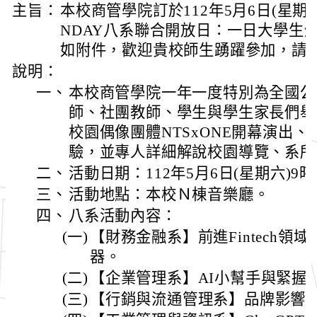
主旨：
本校商管學院訂於112年5月6日(星期
NDAY八系聯合開放日：一日大學生
如附件，歡迎貴校師生踴躍參加，請
說明：
一、
本校商管學院一年一度特別為全國公
師、社團教師、學生與學生家長們舉
校園偶像團體NTSxONE開幕演出
驗，並專人詳細解說校園導覽、系所
二、
活動日期：112年5月6日(星期六)9時
三、
活動地點：本校Ｎ棟音樂廳。
四、
八系活動內容：
(一)
【財務金融系】前進Fintech領域~製
器。
(二)
【企業管理系】AI小幫手與緊握
(三)
【行銷與流通管理系】品牌影響