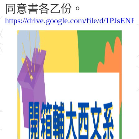
同意書各乙份。
https://drive.google.com/file/d/1PJsE