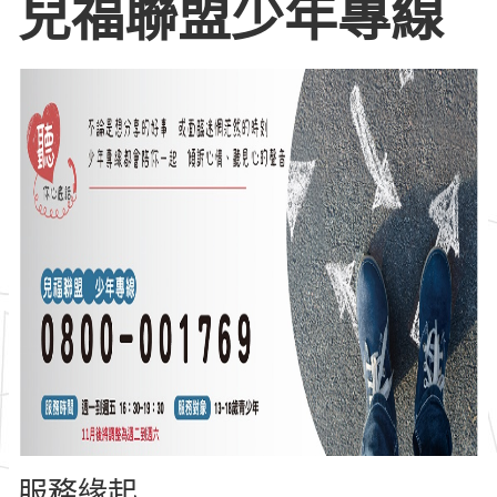
兒福聯盟少年專線
服務緣起