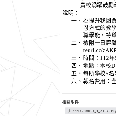
貴校踴躍鼓勵
說明：
一、
為提升我國
潑方式的教
職學能，特
二、
檢附一日體驗營
reurl.cc/zA
三、
時間：112年
四、
地點：本校
五、
每所學校5名
六、
報名費用：
相關附件
1121200831_1_ATTCH1.