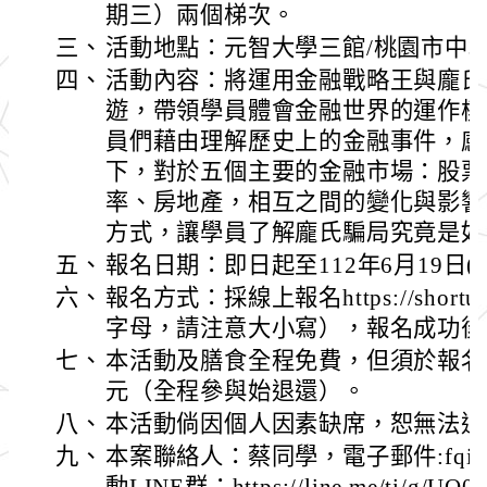
期三）兩個梯次。
三、
活動地點：元智大學三館/桃園市中壢
四、
活動內容：將運用金融戰略王與龐氏
遊，帶領學員體會金融世界的運作模
員們藉由理解歷史上的金融事件，感
下，對於五個主要的金融市場：股票
率、房地產，相互之間的變化與影響
方式，讓學員了解龐氏騙局究竟是如
五、
報名日期：即日起至112年6月19日(
六、
報名方式：採線上報名https://shortur
字母，請注意大小寫），報名成功後
七、
本活動及膳食全程免費，但須於報名2
元（全程參與始退還）。
八、
本活動倘因個人因素缺席，恕無法退
九、
本案聯絡人：蔡同學，電子郵件:fqiaofy