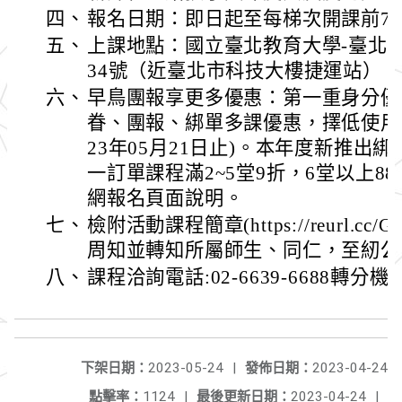
四、
報名日期：即日起至每梯次開課前7
五、
上課地點：國立臺北教育大學-臺北
34號（近臺北市科技大樓捷運站）。
六、
早鳥團報享更多優惠：第一重身分優
眷、團報、綁單多課優惠，擇低使用)
23年05月21日止)。本年度新推出
一訂單課程滿2~5堂9折，6堂以上8
網報名頁面說明。
七、
檢附活動課程簡章(https://reurl.c
周知並轉知所屬師生、同仁，至紉公
八、
課程洽詢電話:02-6639-6688轉分機8
下架日期：
2023-05-24
|
發佈日期：
2023-04-24
點擊率：
1124
|
最後更新日期：
2023-04-24
|