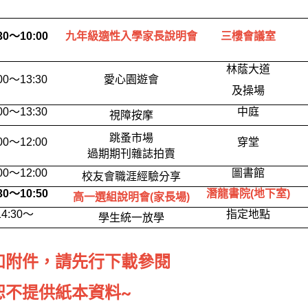
30
～10:00
九年級適性入學家長說明會
三樓會議室
林蔭大道
00
～13:30
愛心園遊會
及操場
00
～13:30
中庭
視障按摩
跳蚤市場
00
～12:00
穿堂
過期期刊雜誌拍賣
00
～12:00
圖書館
校友會職涯經驗分享
30
～10:50
潛龍書院(地下室)
高一選組說明會(家長場)
14:30
～
指定地點
學生統一放學
如附件，請先行下載參閱
恕不提供紙本資料~