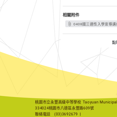
相關附件
0408國三適性入學宣導講綱
點
桃園市立永豐高級中等學校 Taoyuan Municipal Yu
334024桃園市八德區永豐路609號
聯絡電話
(03)3692679
|