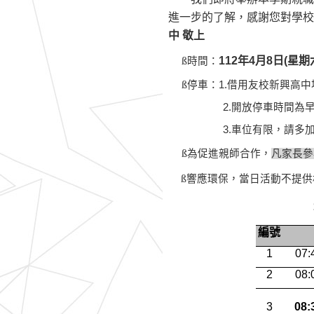
進一步的了解，感謝您對
中 敬上
ß
112
年4月8日(星期
時間：
ß
停車：1.借用友校新興高
2.
開放停車時間為
3.
車位有限，請多
ß
為促進親師合作，
凡家長參
ß
響應環保，當日活動不提供
編號
1
07:
2
08:
3
08: