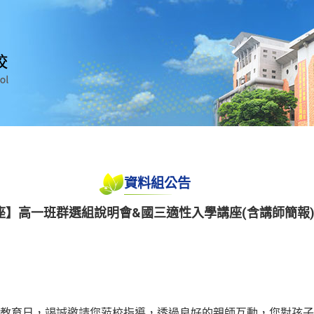
資料組公告
座】高一班群選組說明會&國三適性入學講座(含講師簡報
教育日，竭誠邀請您蒞校指導，透過良好的親師互動，您對孩子