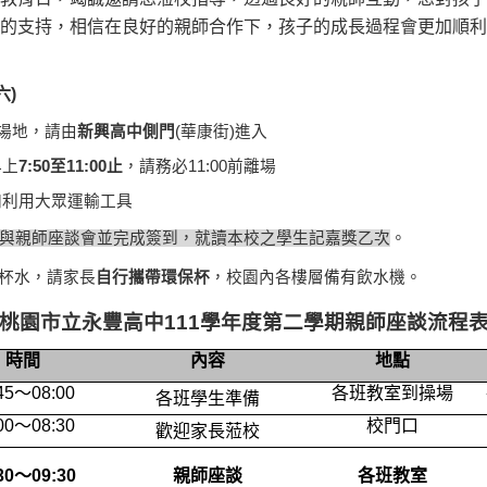
學校的支持，相信在良好的親師合作下，孩子的成長過程
六)
中場地，請由
新興高中側門
(華康街)進入
早上
7:50至11:00止
，請務必11:00前離場
加利用大眾運輸工具
與親師座談會並完成簽到，就讀本校之學生記嘉獎乙次
。
杯水，請家長
自行攜帶環保杯
，校園內各樓層備有飲水機。
桃園市立永豐高中111學年度第二學期親師座談流程
時間
內容
地點
45
～08:00
各班教室到操場
各班學生準備
00
～08:30
校門口
歡迎家長蒞校
30
～09:30
親師座談
各班教室