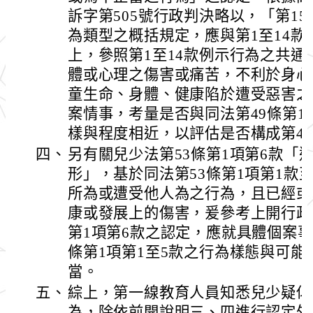
訴字第505號行政判決略以，「第15
為類型之概括規定，應與第1至14
上，參照第1至14款例示行為之共
體或心理之傷害或痛苦，不利於身心
童生命、身體、健康陷於遭受惡害之
案情事，考量是否與同法第49條第1
樣與程度相近，以評估是否構成第49
四、
另有關兒少法第53條第1項第6款「
形」，基於同法第53條第1項第1款
所為或遭受他人為之行為，且已經或
康或發展上的傷害，爰參考上開行政
第1項第6款之認定，應就具體個案事
條第1項第1至5款之行為樣態與可
當。
五、
綜上，第一線教育人員知悉兒少疑似
為，除依前開說明三、四進行認定外