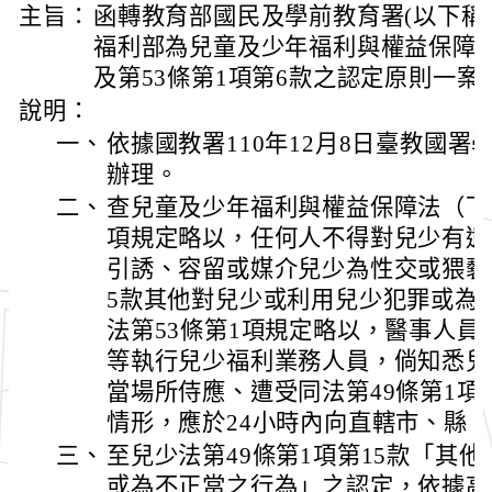
主旨：
函轉教育部國民及學前教育署(以下稱
福利部為兒童及少年福利與權益保障法第
及第53條第1項第6款之認定原則一
說明：
一、
依據國教署110年12月8日臺教國署學字
辦理。
二、
查兒童及少年福利與權益保障法（下
項規定略以，任何人不得對兒少有遺
引誘、容留或媒介兒少為性交或猥褻
5款其他對兒少或利用兒少犯罪或為
法第53條第1項規定略以，醫事人
等執行兒少福利業務人員，倘知悉兒
當場所侍應、遭受同法第49條第1
情形，應於24小時內向直轄市、縣
三、
至兒少法第49條第1項第15款「其
或為不正當之行為」之認定，依據高