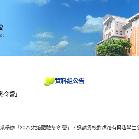
資料組公告
驗冬令營」
系舉辦「2022烘焙體驗冬令 營」，邀請貴校對烘焙有興趣學生