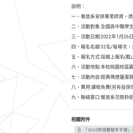
說明：
一、餐旅系安排專業師資，
二、活動對象:全國高中職學
三、活動日期:2022年1月26日
四、報名名額:32名/每場次，共分2場
五、報名方式:採線上報名(截止
六、活動地點:本校桃園校區
七、活動內容:經典瑪德蓮蛋
八、費用:課程免費(另有投保
九、聯絡窗口:餐旅系范筱鈴助理，電話03
相關附件
「2022烘焙體驗冬令營」2.