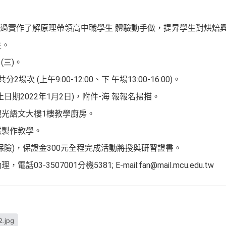
透過實作了解原理帶領高中職學生 體驗動手做，提昇學生對烘
生。
(三)。
次 (上午9:00-12:00、下 午場13:00-16:00)。
日期2022年1月2日)，附件-海 報報名掃描。
觀光語文大樓1樓教學廚房。
糕製作教學。
保險)，保證金300元全程完成活動將授與研習證書。
-3507001分機5381; E-mail:fan@mail.mcu.edu.tw
jpg