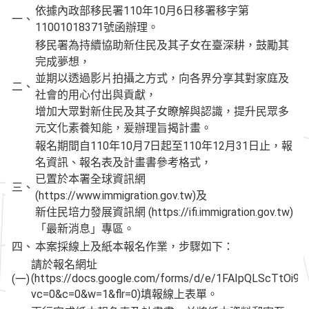
依據內政部移民署110年10月6日移署移字第
一、
11001018371號函辦理。
移民署為持續協助新住民及其子女在臺深耕，鼓勵其
完成夢想，
並期以透過影片拍攝之方式，向各界分享其對家庭及
二、
社會的用心付出與貢獻，
增加大眾對新住民及其子女瞭解與認識，提升民眾多
元文化素養知能，爰辦理旨揭計畫。
報名期間自110年10月7日起至110年12月31日止，報
名資訊、報名表及計畫書參考格式，
已置於本署全球資訊網
三、
(https://www.immigration.gov.tw)及
新住民培力發展資訊網 (https://ifi.immigration.gov.tw)
「最新消息」專區。
四、
本案採線上及紙本報名作業，步驟如下：
請於報名網址
(https://docs.google.com/forms/d/e/1FAIpQLScTtOi
(一)
vc=0&c=0&w=1&flr=0)填報線上表單。