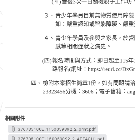
(４)
營後3次一日關機親子工作坊。
３、
青少年學員目前無物質使用障礙、
如：嚴重認知或智能障礙、嚴重憂
４、
青少年學員及參與之家長，於營隊
感等相關症狀之病史。
(四)
報名時間與方式：即日起至115年7月
路報名(網址：https://reurl.cc/DxGn
四、
檢附本案招生簡章1份，如有問題請洽亞
23323456分機：3606；電子信箱：angelica
相關附件
376735100E_1150059892_2_print.pdf
376735100E1150059892_2_ATTACH1.pdf