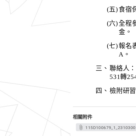
(五)
食宿
(六)
全程
金。
(七)
報名表單
A。
三、
聯絡人：
531轉25
四、
檢附研
相關附件
115D100679_1_2310300