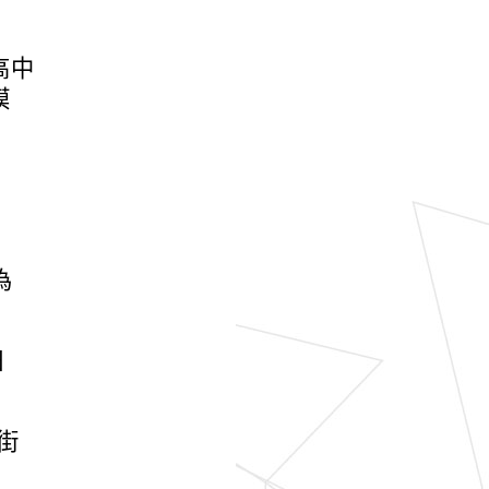
高中
模
為
日
街