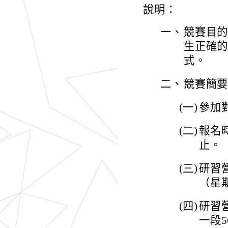
說明：
一、
競賽目
生正確
式。
二、
競賽簡
(一)
參加
(二)
報名
止。
(三)
研習營
（星
(四)
研習
一段