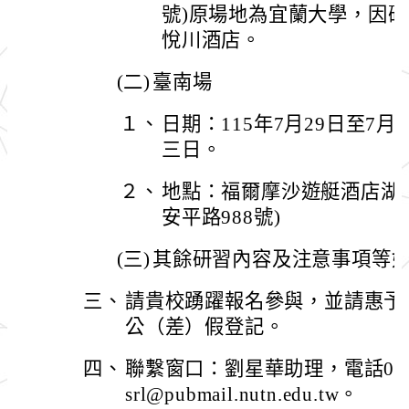
號)原場地為宜蘭大學，因
悅川酒店。
(二)
臺南場
１、
日期：115年7月29日至7月
三日。
２、
地點：福爾摩沙遊艇酒店湖
安平路988號)
(三)
其餘研習內容及注意事項等
三、
請貴校踴躍報名參與，並請惠予
公（差）假登記。
四、
聯繫窗口：劉星華助理，電話06-21
srl@pubmail.nutn.edu.tw。