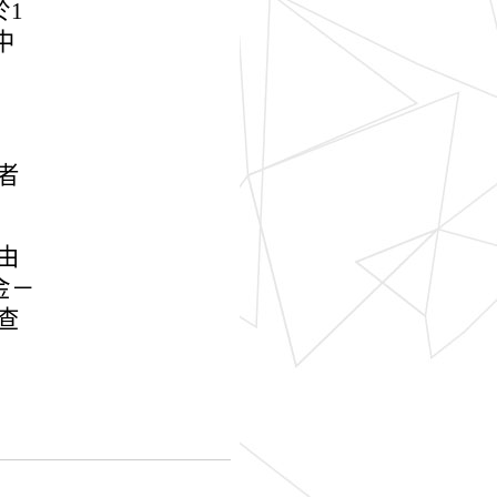
於1
中
者
由
金－
查