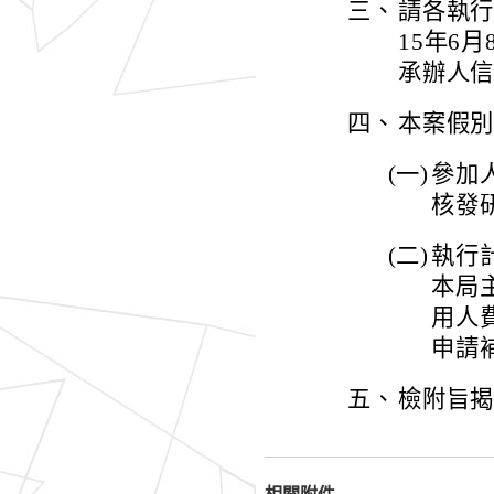
三、
請各執行
15年6
承辦人信箱（
四、
本案假
(一)
參加
核發研
(二)
執行
本局
用人
申請
五、
檢附旨揭