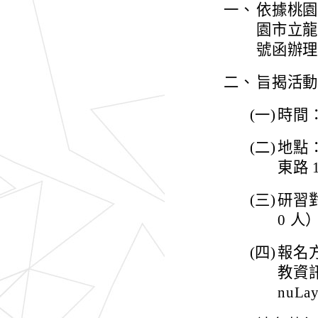
一、
依據桃園
園市立龍岡
號函辦
二、
旨揭活
(一)
時間：
(二)
地點
東路 
(三)
研習
0 人
(四)
報名
教資訊網
nuLay