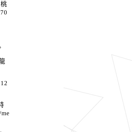
暨桃
70
。
龍
12
特
/me