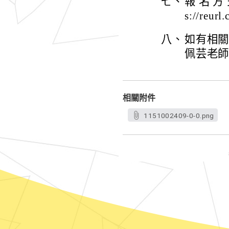
七、
報 名 方 
s://reurl
八、
如有相
佩芸老師，
相關附件
1151002409-0-0.png