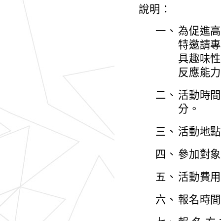
說明：
一、
為促進
特邀請
具趣味
反應能
二、
活動時間
分。
三、
活動地
四、
參加對
五、
活動費
六、
報名時間