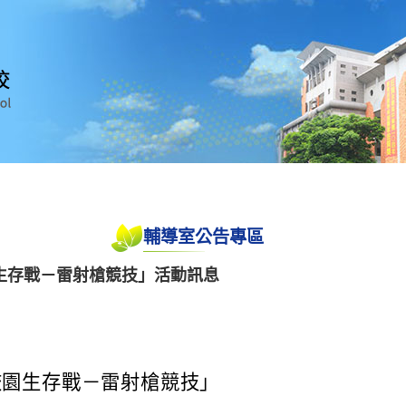
輔導室公告專區
生存戰－雷射槍競技」活動訊息
校園生存戰－雷射槍競技」