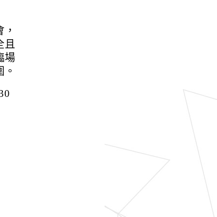
會，
全且
臨場
圍。
30