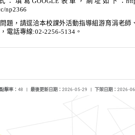
式 ： 填 寫 GOOGLE 表 單 ， 網 址 如 下 ：htt
.cc/np2366
關問題，請逕洽本校課外活動指導組游育涓老師
電話專線:02-2256-5134。
點擊率：
48
|
最後更新日期：
2026-05-29
|
下架日期：
2026-06