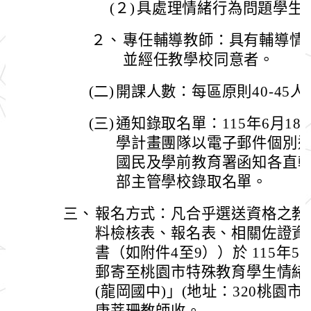
(２)
具處理情緒行為問題學生
２、
專任輔導教師：具有輔導情
並經任教學校同意者。
(二)
開課人數：每區原則40-45
(三)
通知錄取名單：115年6月1
學計畫團隊以電子郵件個別
國民及學前教育署函知各直
部主管學校錄取名單。
三、
報名方式：凡合乎選送資格之教
料檢核表、報名表、相關佐證資
書（如附件4至9））於 115年
郵寄至桃園市特殊教育學生情緒
(龍岡國中)」(地址：320桃園市