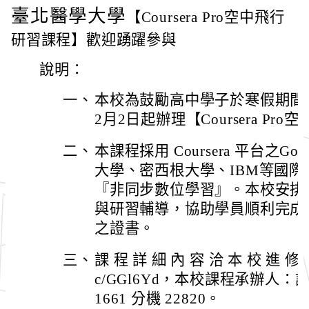
臺北醫學大學
【Coursera Pro空中飛行
研習課程】歡迎踴躍參與
說明：
一、
本校為鼓勵高中學子於寒假期間參
2月2日起辦理【Coursera P
二、
本課程採用 Coursera 平台之Go
大學、密西根大學、IBM等國
『非同步數位學習』。本校安排
與研習輔導，協助學員順利完成
之證書。
三、
課 程 詳 細 內 容 洽 本 校 進 修 推 廣
c/GGl6Yd，本校課程承辦人：許
1661 分機 22820。