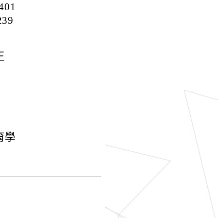
01
39
正
育學