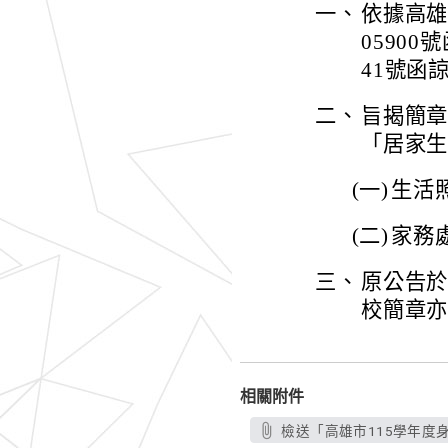
一、
依據高雄
05900
41號函
二、
旨揭簡
「居家
(一)
生活
(二)
家務
三、
原公告
校簡章
相關附件
檢送「高雄市115學年度