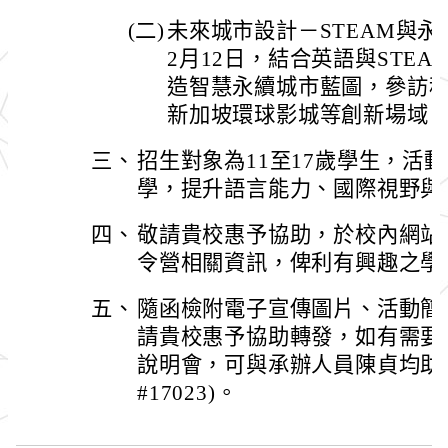
(二)
未來城市設計－STEAM與永
2月12日，結合英語與STE
造智慧永續城市藍圖，參訪
新加坡環球影城等創新場域
三、
招生對象為11至17歲學生，活
學，提升語言能力、國際視野與
四、
敬請貴校惠予協助，於校內網站
令營相關資訊，俾利有興趣之學
五、
隨函檢附電子宣傳圖片、活動簡
請貴校惠予協助轉發，如有需要
說明會，可與承辦人員陳貞均助理聯繫
#17023)。