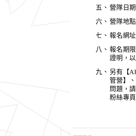
五、
營隊日期: 2
六、
營隊地點
七、
報名網址與詳
八、
報名期
證明，
九、
另有【A
管營】
問題，請洽
粉絲專頁:ht