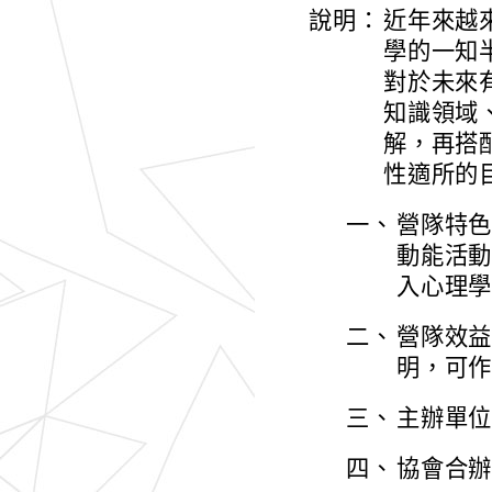
說明：
近年來越
學的一知
對於未來
知識領域
解，再搭
性適所的
一、
營隊特色
動能活
入心理
二、
營隊效益
明，可
三、
主辦單
四、
協會合