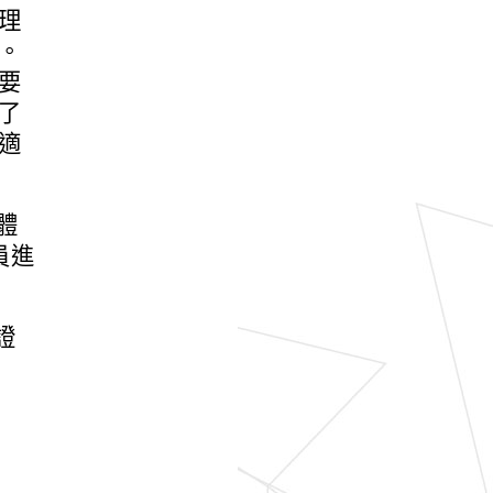
理
。
要
了
適
體
員進
證