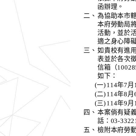
函辦理。
二、
為協助本市
本府勞動局將
活動，並於
適之身心障
三、
如貴校有進
表並於各次徵
信箱（10028
如下：
(一)
114年
(二)
114年
(三)
114年
四、
本案倘有疑
話：03-332
五、
檢附本府勞