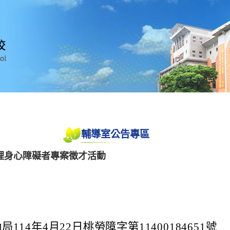
輔導室公告專區
理身心障礙者專案徵才活動
114年4月22日桃勞障字第11400184651號