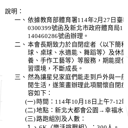
說明：
一、
依據教育部體育署114年2月27日臺
0300399號函及新北市政府體育局114
140460286號函辦理。
二、
本會長期致力於自閉症者〈以下簡稱
球、桌球、水適能、舞蹈等〉及休閒
養、手作工藝等〉等服務，期能提供
習環境，不斷成長。
三、
然為讓星兒家庭們能走到戶外與一般
閒生活，遂策畫辦理此項關懷自閉症
容如下：
(一)
時間：114年10月18日上午7-12
(二)
地點：新北大都會公園→幸福水
(三)
路跑組別及人數：
１、
6K〈樂活挑戰組〉：300人。