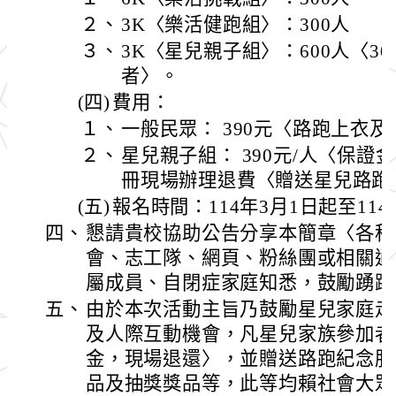
２、
3K〈樂活健跑組〉：300人
３、
3K〈星兒親子組〉：600人〈30
者〉。
(四)
費用：
１、
一般民眾： 390元〈路跑上衣
２、
星兒親子組： 390元/人〈保
冊現場辦理退費〈贈送星兒路跑
(五)
報名時間：114年3月1日起至114
四、
懇請貴校協助公告分享本簡章〈各科
會、志工隊、網頁、粉絲團或相關通
屬成員、自閉症家庭知悉，鼓勵踴躍
五、
由於本次活動主旨乃鼓勵星兒家庭走
及人際互動機會，凡星兒家族參加者
金，現場退還〉，並贈送路跑紀念服
品及抽獎獎品等，此等均賴社會大眾