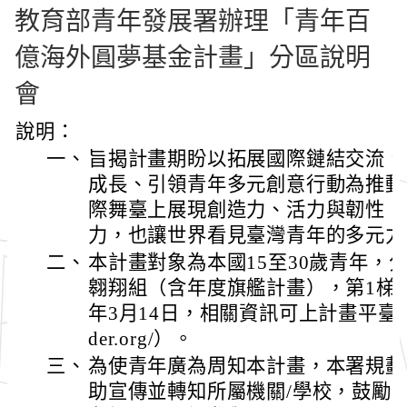
教育部青年發展署辦理「青年百
億海外圓夢基金計畫」分區說明
會
說明：
一、
旨揭計畫期盼以拓展國際鏈結交流、
成長、引領青年多元創意行動為推動
際舞臺上展現創造力、活力與韌性，
力，也讓世界看見臺灣青年的多元力
二、
本計畫對象為本國15至30歲青年，
翱翔組（含年度旗艦計畫），第1梯次
年3月14日，相關資訊可上計畫平臺查詢（htt
der.org/）。
三、
為使青年廣為周知本計畫，本署規劃
助宣傳並轉知所屬機關/學校，鼓勵