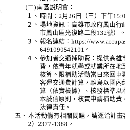
(二)
南區說明會：
１、
時間：2月26日（三）下午15:00-
２、
場地資訊：高雄市政府鳳山行政
市鳳山區光復路二段132號）。
３、
報名連結：https://www.accupass.
6491090542101。
４、
參加者交通補助費：提供高雄市
費，依青年就學或就業所在地至
核算。限補助活動當日來回車票
客運交通費計算，離島以國內經
算（依實檢據）。核發標準以本
本誠信原則，核實申請補助費，
法律責任。
五、
本活動倘有相關問題，請逕洽計畫客
2）2377-1388。