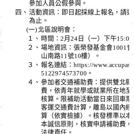
參加人員公假參與。
四、
活動資訊：即日起採線上報名，請逕
為止。
(一)
北區說明會：
１、
時間：2月24日（一）下午15:00-
２、
場地資訊：張榮發基金會1001
山南路11號10樓）。
３、
報名連結：https://www.accupass.
5122974573700。
４、
參加者交通補助費：提供雙北縣
費，依青年就學或就業所在地至
核算。限補助活動當日來回車票
客運交通費計算，離島以國內經
算（依實檢據）。核發標準以本
本誠信原則，核實申請補助費，
法律責任。