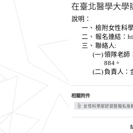
在臺北醫學大學
說明：
一、
檢附女性科
二、
報名連結：https:
三、
聯絡人:
(一)
領隊老師：李逸
884。
(二)
負責人：金芮
相關附件
女性科學家研習營報名海報_1_2