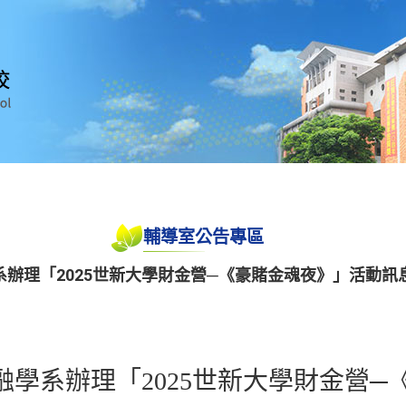
輔導室公告專區
辦理「2025世新大學財金營─《豪賭金魂夜》」活動訊
融學系辦理「2025世新大學財金營─