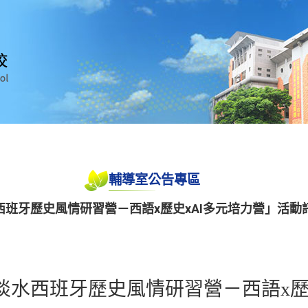
輔導室公告專區
班牙歷史風情研習營－西語x歷史xAI多元培力營」活動
淡水西班牙歷史風情研習營－西語x歷