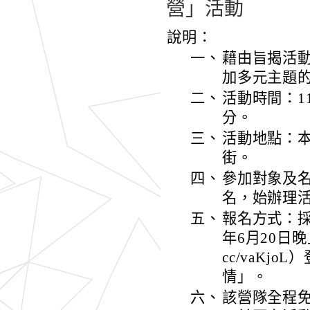
營」活動
說明：
一、
藉由旨揭活
加多元主題
二、
活動時間：1
分。
三、
活動地點：本
街。
四、
參加對象及名
名，始辦理
五、
報名方式：採
年6月20日晚
cc/vaK
情」。
六、
該營隊全程免