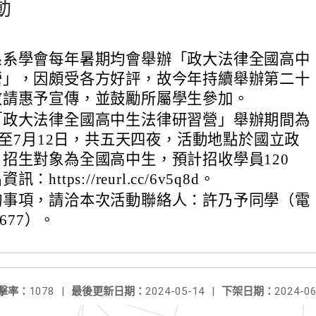
動
系系學會每年暑期均會舉辦「政大法律全國高中
營」，因頗受各方好評，故今年持續舉辦第二十
敬請惠予宣傳，並鼓勵所屬學生參加。
「政大法律全國高中生法律研習營」舉辦期間為
8日至7月12日，共五天四夜，活動地點於國立政
招生對象為全國高中生，預計招收學員120
https://reurl.cc/6v5q8d。
詢事項，請洽本次活動聯絡人：許乃予同學（電
9677）。
擊率：
1078
|
最後更新日期：
2024-05-14
|
下架日期：
2024-06