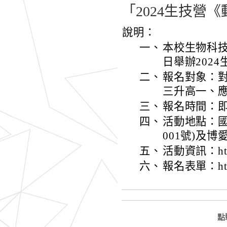
「2024生技營
說明：
一、
本校生物科技學
日舉辦202
二、
報名對象：
三升高一、應
三、
報名時間：即
四、
活動地點：國
001號)及博
五、
活動資訊：https
六、
報名表單：https:
點