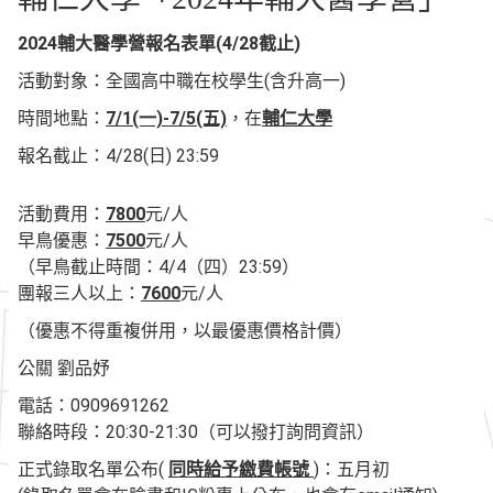
2024輔大醫學營報名表單(4/28截止)
活動對象：全國高中職在校學生(含升高一)
時間地點：
7/1(一)-7/5(五)
，在
輔仁大學
報名截止：4/28(日) 23:59
活動費用：
7800
元/人
早鳥優惠：
7500
元/人
（早鳥截止時間：4/4（四）23:59）
團報三人以上：
7600
元/人
（優惠不得重複併用，以最優惠價格計價）
公關 劉品妤
電話：0909691262
聯絡時段：20:30-21:30（可以撥打詢問資訊）
正式錄取名單公布(
同時給予繳費帳號
)：五月初