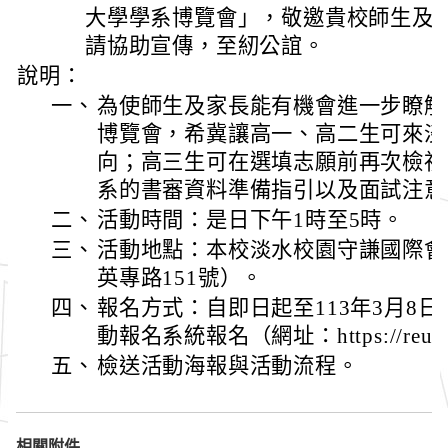
大學學系博覽會」，敬邀貴校師生及
請協助宣傳，至紉公誼。
說明：
一、
為使師生及家長能有機會進一步瞭解
博覽會，希冀讓高一、高二生可來淡
向；高三生可在選填志願前再次檢視
系的書審資料準備指引以及面試注意
二、
活動時間：是日下午1時至5時。
三、
活動地點：本校淡水校園守謙國際會
英專路151號）。
四、
報名方式：自即日起至113年3月8
動報名系統報名（網址：https://reurl.
五、
檢送活動海報與活動流程。
相關附件