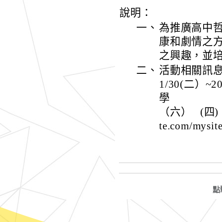
說明：
一、
為推廣高中哲
康和劇情之
之興趣，並培
二、
活動相關
1/30(二）
學 (三) 報
（六） (四) 報名
te.com/mysit
點