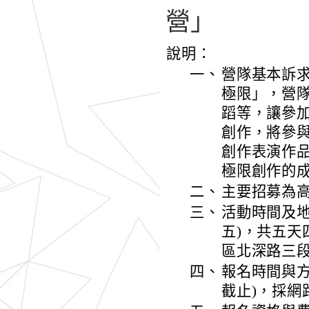
營」
說明：
一、
營隊基本訴
極限」，營
蹈等，讓參
創作，將參
創作表演作
極限創作的
二、
主要招募為
三、
活動時間及地
五)，共五
區北深路三段
四、
報名時間與方
截止)，採網