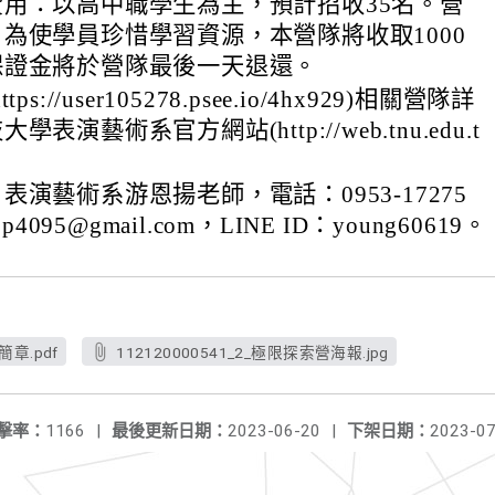
用：以高中職學生為主，預計招收35名。營
為使學員珍惜學習資源，本營隊將收取1000
保證金將於營隊最後一天退還。
s://user105278.psee.io/4hx929)相關營隊詳
表演藝術系官方網站(http://web.tnu.edu.t
表演藝術系游恩揚老師，電話：0953-17275
p4095@gmail.com，LINE ID：young60619。
章.pdf
112120000541_2_極限探索營海報.jpg
擊率：
1166
|
最後更新日期：
2023-06-20
|
下架日期：
2023-07