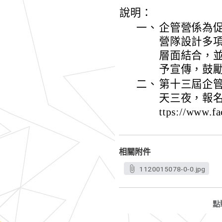
說明：
一、
企管營係為
營隊設計多
層面結合，
予宣傳，鼓
二、
第十三屆企管
天三夜，報名
ttps://www.
相關附件
1120015078-0-0.jpg
點