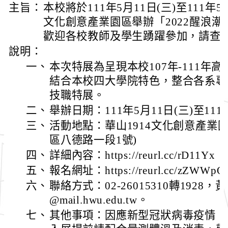
主旨：
本校將於111年5月11日(三)至111年5
文化創意產業園區舉辦「2022醒浪潮
歡迎各校教師及學生踴躍參加，請查
說明：
一、
本次特展為呈現本校107年-111年
結合本校四大學院特色，整合各系專
技職特展。
二、
舉辦日期：111年5月11日(三)至111年
三、
活動地點：華山1914文化創意產業
區八德路一段1號)
四、
詳細內容：https://reurl.cc/rD11Yx
五、
報名網址：https://reurl.cc/zZWWpQ
六、
聯絡方式：02-26015310轉1928，黃先
@mail.hwu.edu.tw。
七、
其他事項：因應新型冠狀病毒疫情，