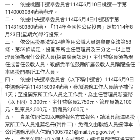
一、 依據桃園市選舉委員會114年6月10日桃選一字第
1140003084號函辦理。
二、 依據中央選舉委員會114年6月4日中選務字第
1143150380號函，「114年全國性公民投票」定於114年8
月23日(星期六)舉行投票。
三、 依公民投票法第24條準用公職人員選舉罷免法第58
條、第59條規定，投開票所主任管理員及三分之一以上管
理員須為現任公教人員(採最廣義認定)，主任監察員須為現
任或曾任公教人員，敬請貴單位鼓勵所屬公教人員踴躍擔任
本區投開票所工作人員。
四、 依據中央選舉委員會（以下稱中選會）114年6月9日
中選務字第1143150394號函，參加選務工作人員給予補假
1天；至投開票所工作人員之工作費，為主任管理員新臺幣
（以下同）3,300元、主任監察員2,750元、管理員為2,100
元、監察員2,000元、預備員2,000元。
五、 貴單位同仁如以團體報名方式報名，請填具龍潭區投
票所工作人員推薦名冊(附件二)，免備文由聯絡人員逕傳本
公所選務承辦人信箱(10057921@mail.tycg.gov.tw)。
六、 貴單位同仁如以個人方式報名，請填具龍潭區投票所