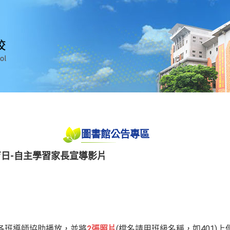
圖書館公告專區
育日-自主學習家長宣導影片
各班導師協助播放，並將
2張照片
(檔名請用班級名稱，如401)上