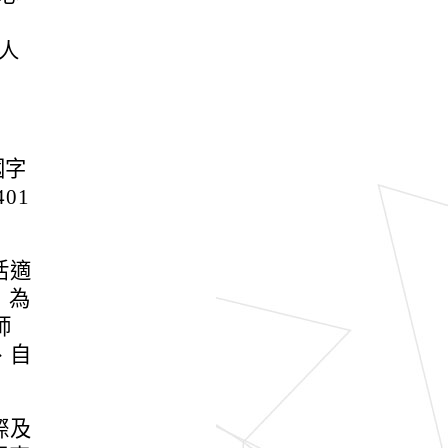
人
國字
01
活適
」為
師
、自
際及