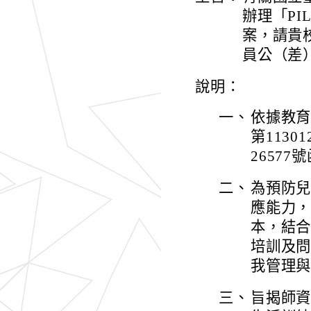
辦理「P
案，請貴
員公（差
說明：
一、
依據教育
第1130
26577
二、
為預防
應能力，
本，結合
培訓及
我管理
三、
旨揭師