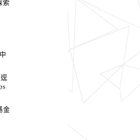
探索
中
請逕
ps
基金