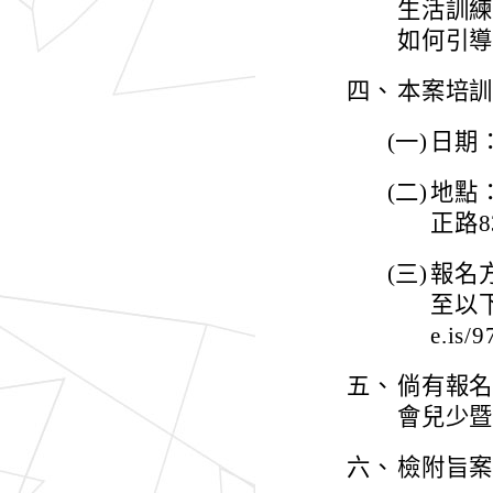
生活訓練
如何引
四、
本案培
(一)
日期：
(二)
地點
正路8
(三)
報名
至以下
e.is
五、
倘有報
會兒少暨家
六、
檢附旨案