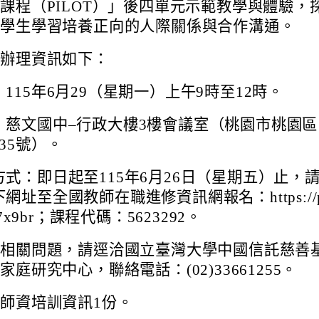
課程（PILOT）」後四單元示範教學與體驗，
導學生學習培養正向的人際關係與合作溝通。
訓辦理資訊如下：
115年6月29（星期一）上午9時至12時。
：慈文國中–行政大樓3樓會議室（桃園市桃園區
35號）。
方式：即日起至115年6月26日（星期五）止，
網址至全國教師在職進修資訊網報名：https://
/97x9br；課程代碼：5623292。
名相關問題，請逕洽國立臺灣大學中國信託慈善
庭研究中心，聯絡電話：(02)33661255。
師資培訓資訊1份。