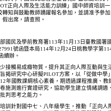
ILOT正向人際及生活能力訓練」國中師資培訓一
校轉知與鼓勵教師踴躍報名參加，並請准予參加
）假出席，請查照。
部國民及學前教育署113年11月13日臺教國署
127991號函暨本局114年12月24日桃教學字第114
號函續辦。
兒少接觸易成癮物質，提升其正向人際互動與生
旨揭研究中心研擬PILOT方案，以「從做中學
12年國教課綱核心素養，期透過課程推廣、教
問卷施測進行實證研究，協助學生建立情緒調適
與批判思考之能力。
資培訓針對國中七、八年級學生，推動「正向人