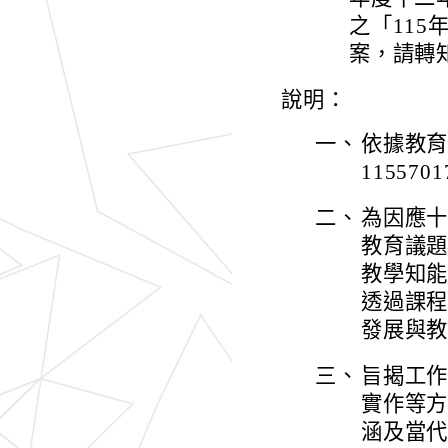
之「11
案，請轉
說明：
一、
依據教育
11557
二、
為因應
教育議
教學知
透過課
發展與
三、
旨揭工
實作等
涵及當