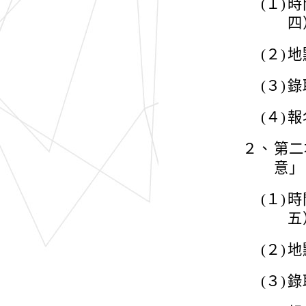
(１)
時
四
(２)
地
(３)
錄
(４)
報名
２、
第二
意」
(１)
時
五
(２)
地
(３)
錄