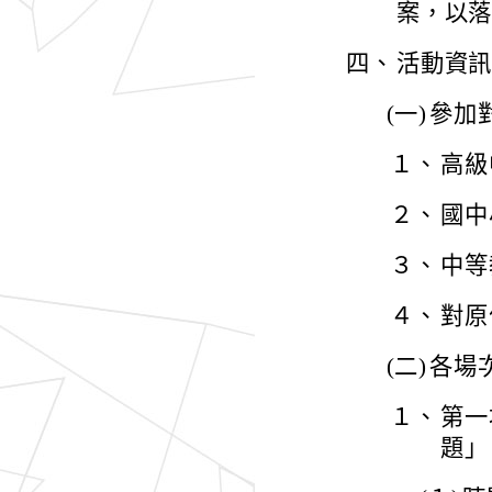
案，以
四、
活動資
(一)
參加
１、
高級
２、
國中
３、
中等
４、
對原
(二)
各場
１、
第一
題」