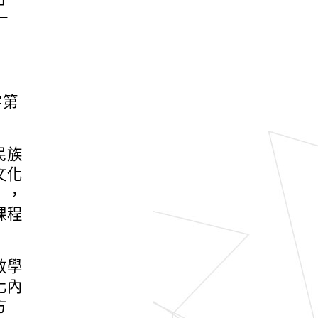
一
字第
民族
文化
」，
課程
教學
化內
方