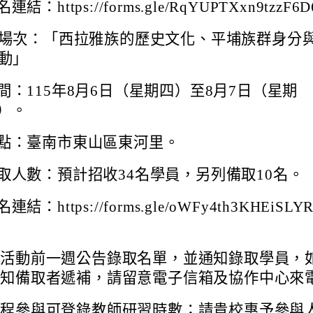
連結：https://forms.gle/RqYUPTXxn9tzzF6
場次：「西拉雅族的歷史文化、平埔族群身分
動」
間：115年8月6日（星期四）至8月7日（星期
）。
點：臺南市東山區東河里。
取人數：預計招收34名學員，另列備取10名。
連結：https://forms.gle/oWFy4th3KHEiSLY
。
於活動前一週公告錄取名單，並通知錄取學員，
通知備取者遞補，請留意電子信箱及協作中心來
全程參與可登錄教師研習時數；請貴校惠予參與