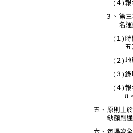
(４)
報名
３、
第三
名運
(１)
時
五
(２)
地
(３)
錄
(４)
報名
8
五、
原則上
缺額則
六、
每場次