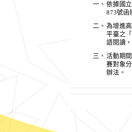
一、
依據國立
873號
二、
為增進高級
平臺之
語閱讀，特
三、
活動期間
賽對象
辦法。