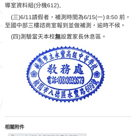
導室資料組
(
分機
612)。
(
三
)6/11
請假者，補測時間為
6/15(
一
) 8:50
前，
至國中部三樓諮商室報到並做補測，逾時不候。
(四)測驗當天本校
無
設置家長休息區。
相關附件