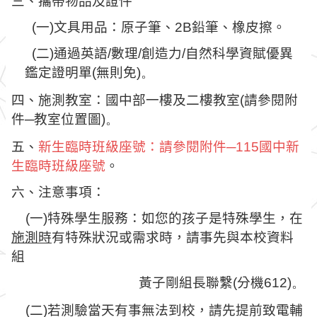
三、攜帶物品及證件
(
一
)
文具用品：原子筆、
2B
鉛筆、橡皮擦。
(
二
)
通過英語
/
數理
/
創造力
/
自然科學資賦優異
鑑定證明單
(
無則免
)。
四、施測教室：國中部一樓及二樓教室
(
請參閱附
件─教室位置圖
)。
五、
新生臨時班級座號：請參閱附件─
115
國中新
生臨時班級座號
。
六、注意事項：
(
一
)
特殊學生服務：如您的孩子是特殊學生，在
施測時
有特殊狀況或需求時，請事先與本校資料
組
黃子剛組長聯繫
(
分機
612)。
(
二
)
若測驗當天有事無法到校，請先提前致電輔